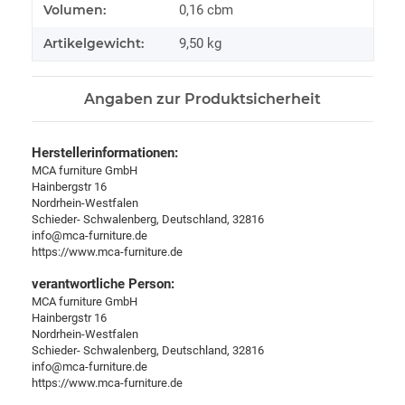
Produkteigenschaft
Wert
Volumen:
0,16 cbm
Artikelgewicht:
9,50
kg
Angaben zur Produktsicherheit
Herstellerinformationen:
MCA furniture GmbH
Hainbergstr 16
Nordrhein-Westfalen
Schieder- Schwalenberg, Deutschland, 32816
info@mca-furniture.de
https://www.mca-furniture.de
verantwortliche Person:
MCA furniture GmbH
Hainbergstr 16
Nordrhein-Westfalen
Schieder- Schwalenberg, Deutschland, 32816
info@mca-furniture.de
https://www.mca-furniture.de