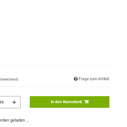
Frage zum Artikel
 abweichend)
tk
In den Warenkorb
den geladen ...