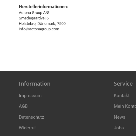
Herstellerinformationen:
Actona Group A/S
Smedegaardvej 6
Holstebro, Dänemark, 7500
info@actonagroup.com
Information
Service
Impressum
Kontakt
AGB
Mein Kont
Datenschutz
News
Widerruf
Jobs