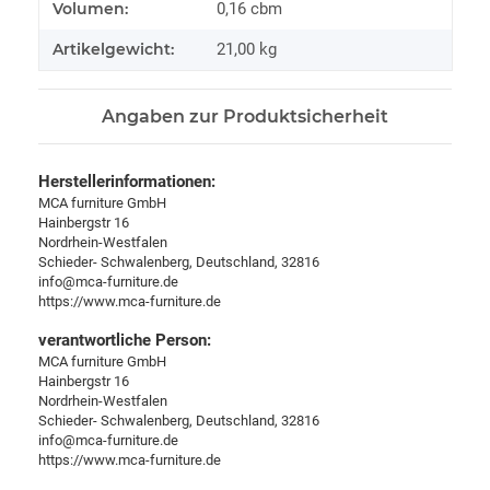
Produkteigenschaft
Wert
Volumen:
0,16 cbm
Artikelgewicht:
21,00
kg
Angaben zur Produktsicherheit
Herstellerinformationen:
MCA furniture GmbH
Hainbergstr 16
Nordrhein-Westfalen
Schieder- Schwalenberg, Deutschland, 32816
info@mca-furniture.de
https://www.mca-furniture.de
verantwortliche Person:
MCA furniture GmbH
Hainbergstr 16
Nordrhein-Westfalen
Schieder- Schwalenberg, Deutschland, 32816
info@mca-furniture.de
https://www.mca-furniture.de