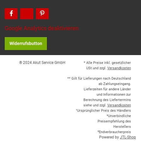
Google Analytics deaktivieren
Widerrufsbutton
® 2024 Akut Service GmbH
* Alle Preise inkl. gesetzlicher
USt.und zzgl.
Versandkosten
** Gilt für Lieferungen nach Deutschland
ab Zahlungseingang.
Lieferzeiten für andere Länder
und Informationen zur
Berechnung des Liefertermins
siehe und zzgl.
Versandkosten
¹Ursprünglicher Preis des Händlers
²Unverbindliche
Preisempfehlung des
Herstellers
³Endverbraucherpreis
Powered by
JTL-Shop