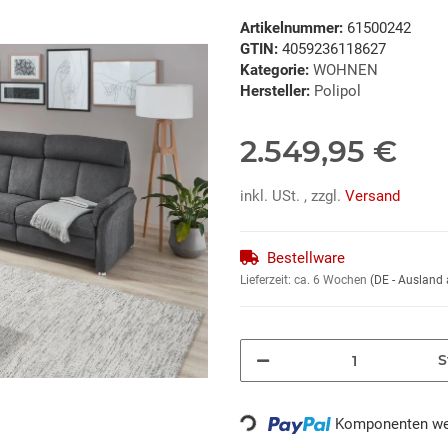
Artikelnummer:
61500242
GTIN:
4059236118627
Kategorie:
WOHNEN
Hersteller:
Polipol
2.549,95 €
inkl. USt. , zzgl.
Versand
Bestellware
Lieferzeit:
ca. 6 Wochen
(DE - Ausland
S
Loading...
Komponenten wer