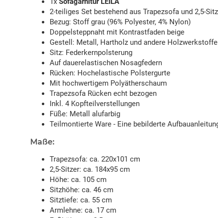
1x
Sofagarnitur LEILA
2-teiliges Set bestehend aus Trapezsofa und 2,5-Sitz
Bezug: Stoff grau (96% Polyester, 4% Nylon)
Doppelsteppnaht mit Kontrastfaden beige
Gestell: Metall, Hartholz und andere Holzwerkstoffe
Sitz: Federkernpolsterung
Auf dauerelastischen Nosagfedern
Rücken: Hochelastische Polstergurte
Mit hochwertigem Polyätherschaum
Trapezsofa Rücken echt bezogen
Inkl. 4 Kopfteilverstellungen
Füße: Metall alufarbig
Teilmontierte Ware - Eine bebilderte Aufbauanleitung
Maße:
Trapezsofa: ca. 220x101 cm
2,5-Sitzer: ca. 184x95 cm
Höhe: ca. 105 cm
Sitzhöhe: ca. 46 cm
Sitztiefe: ca. 55 cm
Armlehne: ca. 17 cm