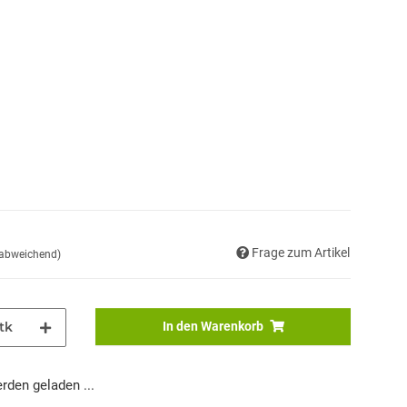
Frage zum Artikel
 abweichend)
tk
In den Warenkorb
den geladen ...