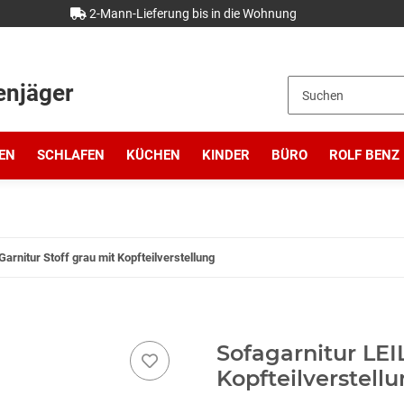
2-Mann-Lieferung bis in die Wohnung
enjäger
EN
SCHLAFEN
KÜCHEN
KINDER
BÜRO
ROLF BENZ
arnitur Stoff grau mit Kopfteilverstellung
Sofagarnitur LEI
Kopfteilverstell