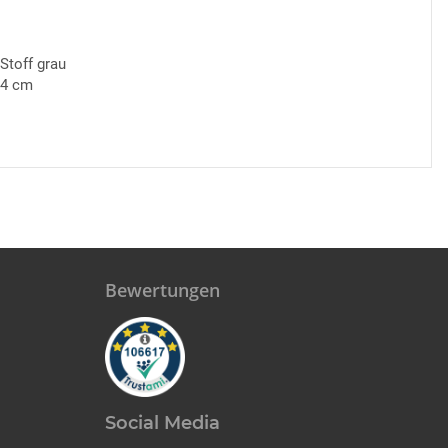
 Stoff grau
84 cm
Bewertungen
Social Media