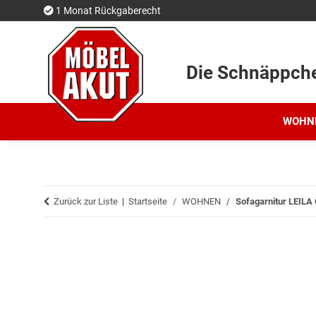
1 Monat Rückgaberecht
Die Schnäppch
WOHN
Zurück zur Liste
Startseite
WOHNEN
Sofagarnitur LEILA G