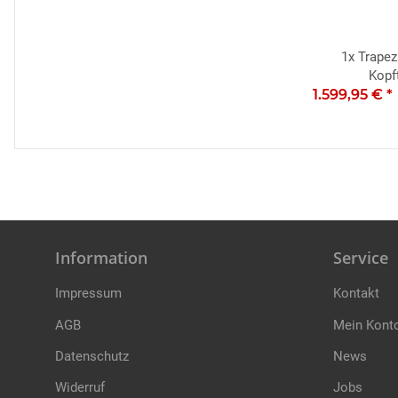
1x
Trapez
Kopf
1.599,95 €
*
Information
Service
Impressum
Kontakt
AGB
Mein Kont
Datenschutz
News
Widerruf
Jobs