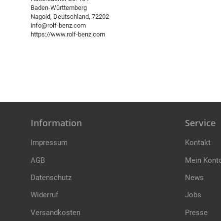
Baden-Württemberg
Nagold, Deutschland, 72202
info@rolf-benz.com
https://www.rolf-benz.com
Information
Service
Impressum
Kontakt
AGB
Mein Kont
Datenschutz
News
Widerruf
Jobs
Versandkosten
Presse