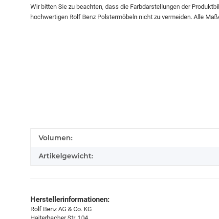
Wir bitten Sie zu beachten, dass die Farbdarstellungen der Produktb
hochwertigen Rolf Benz Polstermöbeln nicht zu vermeiden. Alle Maß
Produkteigenschaft
Wert
Volumen:
Artikelgewicht:
Herstellerinformationen:
Rolf Benz AG & Co. KG
Haiterbacher Str. 104