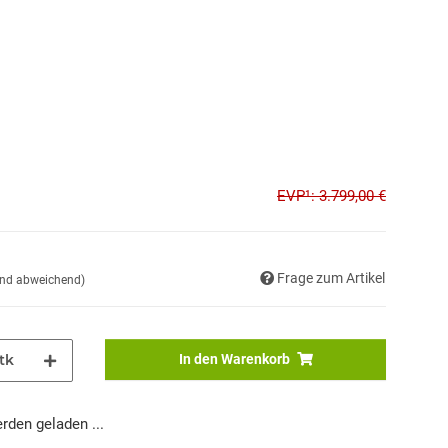
EVP¹: 3.799,00 €
Frage zum Artikel
and abweichend)
tk
In den Warenkorb
den geladen ...