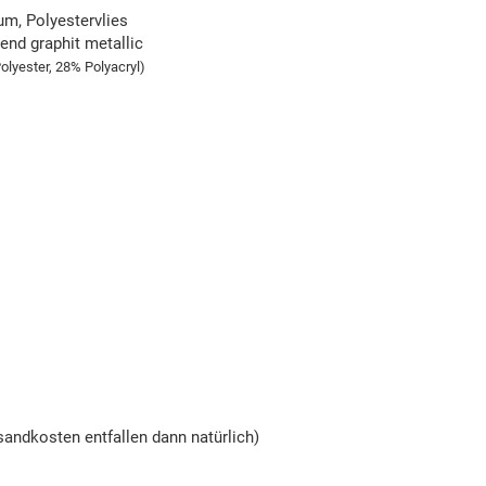
um, Polyestervlies
zend graphit metallic
lyester, 28% Polyacryl)
andkosten entfallen dann natürlich)