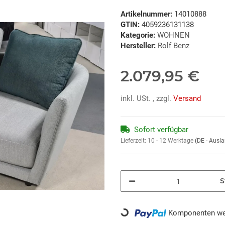
Artikelnummer:
14010888
GTIN:
4059236131138
Kategorie:
WOHNEN
Hersteller:
Rolf Benz
2.079,95 €
inkl. USt. , zzgl.
Versand
Sofort verfügbar
Lieferzeit:
10 - 12 Werktage
(DE - Ausl
S
Loading...
Komponenten wer