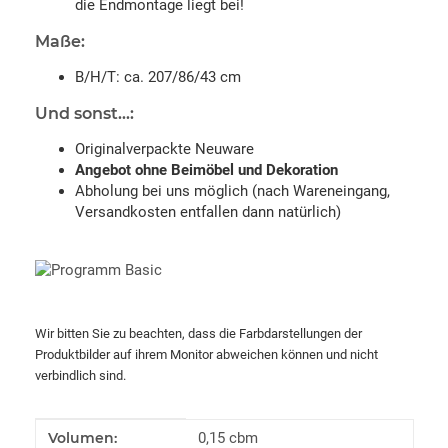
die Endmontage liegt bei!
Maße:
B/H/T: ca. 207/86/43 cm
Und sonst...:
Originalverpackte Neuware
Angebot ohne Beimöbel und Dekoration
Abholung bei uns möglich (nach Wareneingang,
Versandkosten entfallen dann natürlich)
Wir bitten Sie zu beachten, dass die Farbdarstellungen der
Produktbilder auf ihrem Monitor abweichen können und nicht
verbindlich sind.
Produkteigenschaft
Wert
Volumen:
0,15 cbm