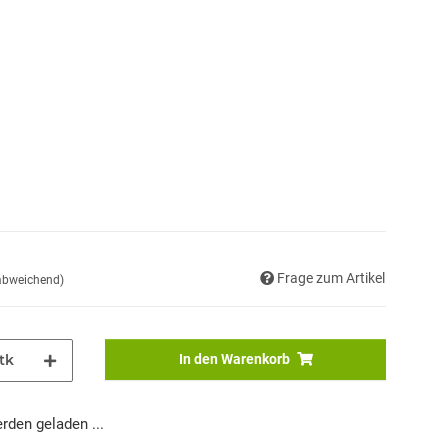
Frage zum Artikel
 abweichend)
tk
In den Warenkorb
den geladen ...