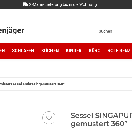
2-Mann-Lieferung bis in die Wohnung
enjäger
EN
SCHLAFEN
KÜCHEN
KINDER
BÜRO
ROLF BENZ
lstersessel anthrazit gemustert 360°
Sessel SINGAPUR 
gemustert 360°