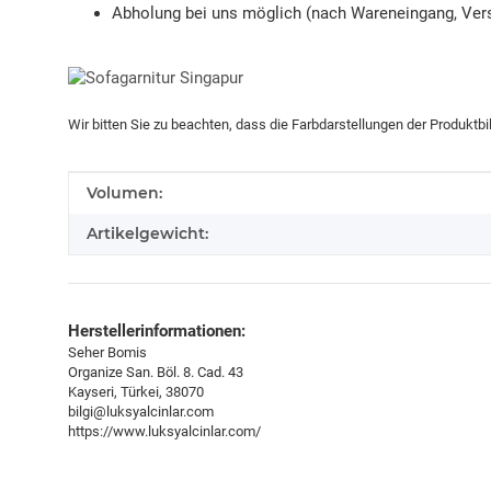
Abholung bei uns möglich (nach Wareneingang, Vers
Wir bitten Sie zu beachten, dass die Farbdarstellungen der Produktb
Produkteigenschaft
Wert
Volumen:
Artikelgewicht:
Herstellerinformationen:
Seher Bomis
Organize San. Böl. 8. Cad. 43
Kayseri, Türkei, 38070
bilgi@luksyalcinlar.com
https://www.luksyalcinlar.com/