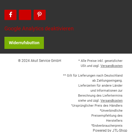
Google Analytics deaktivieren
Widerrufsbutton
® 2024 Akut Service GmbH
* Alle Preise inkl. gesetzlicher
USt.und zzgl.
Versandkosten
** Gilt für Lieferungen nach Deutschland
ab Zahlungseingang.
Lieferzeiten für andere Länder
und Informationen zur
Berechnung des Liefertermins
siehe und zzgl.
Versandkosten
¹Ursprünglicher Preis des Händlers
²Unverbindliche
Preisempfehlung des
Herstellers
³Endverbraucherpreis
Powered by
JTL-Shop