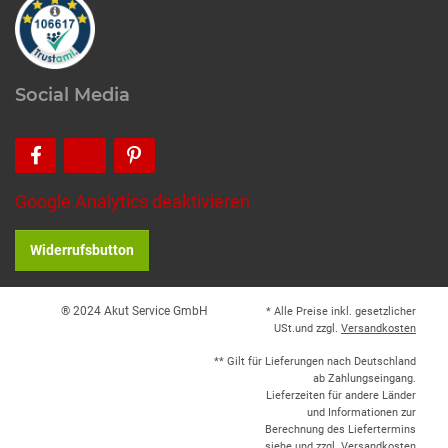
Social Media
Google Analytics deaktivieren
Widerrufsbutton
® 2024 Akut Service GmbH
* Alle Preise inkl. gesetzlicher
USt.und zzgl.
Versandkosten
** Gilt für Lieferungen nach Deutschland
ab Zahlungseingang.
Lieferzeiten für andere Länder
und Informationen zur
Berechnung des Liefertermins
siehe und zzgl.
Versandkosten