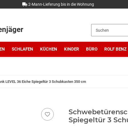
2-Mann-Lieferung bis in die Wohnung
enjäger
EN
SCHLAFEN
KÜCHEN
KINDER
BÜRO
ROLF BENZ
k LEVEL 36 Eiche Spiegeltür 3 Schubkasten 350 cm
Schwebetürensc
Spiegeltür 3 Sc