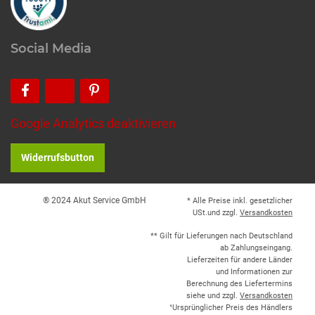
Social Media
Google Analytics deaktivieren
Widerrufsbutton
® 2024 Akut Service GmbH
* Alle Preise inkl. gesetzlicher
USt.und zzgl.
Versandkosten
** Gilt für Lieferungen nach Deutschland
ab Zahlungseingang.
Lieferzeiten für andere Länder
und Informationen zur
Berechnung des Liefertermins
siehe und zzgl.
Versandkosten
¹Ursprünglicher Preis des Händlers