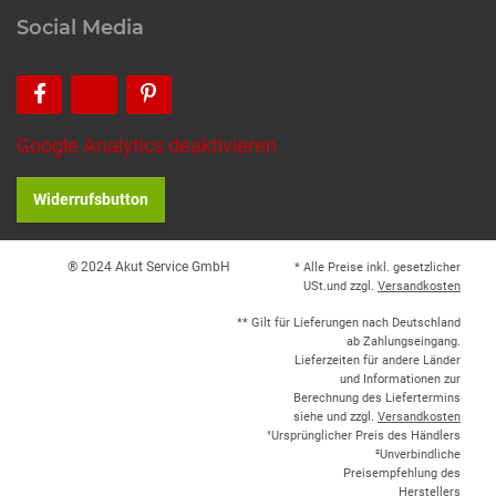
Social Media
Google Analytics deaktivieren
Widerrufsbutton
® 2024 Akut Service GmbH
* Alle Preise inkl. gesetzlicher
USt.und zzgl.
Versandkosten
** Gilt für Lieferungen nach Deutschland
ab Zahlungseingang.
Lieferzeiten für andere Länder
und Informationen zur
Berechnung des Liefertermins
siehe und zzgl.
Versandkosten
¹Ursprünglicher Preis des Händlers
²Unverbindliche
Preisempfehlung des
Herstellers