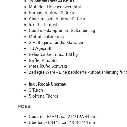
1x
Schrankbett ALBERO
Material: Holzspanwerkstoff
Korpus: Alpinweiß Dekor
Absetzungen: Alpinweiß Dekor
inkl. Lattenrost
Gasdruckdämpfer mit Selbsteinzug
Matratzenfixierung
2 Haltegurte für die Matratze
TÜV-geprüft
Belastbarkeit max. 100 kg
Griffe: Aluoptik
Metallkufe: Schwarz
Zerlegte Ware - Eine bebilderte Aufbauanleitung für 
inkl. Regal-Überbau
3 Türen
5 offene Fächer
Maße:
Gesamt - B/H/T: ca. 214/197/44 cm
Überbau - B/H/T: ca. 213/82/44 cm