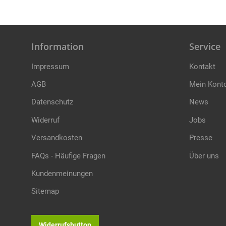
Information
Service
Impressum
Kontakt
AGB
Mein Kont
Datenschutz
News
Widerruf
Jobs
Versandkosten
Presse
FAQs - Häufige Fragen
Über uns
Kundenmeinungen
Sitemap
Widerrufsbutton