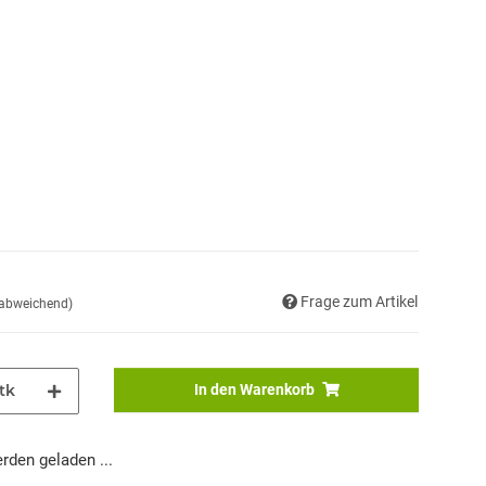
Frage zum Artikel
 abweichend)
tk
In den Warenkorb
den geladen ...