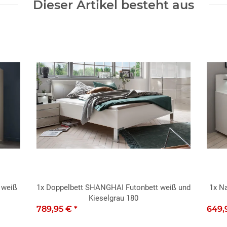
Dieser Artikel besteht aus
 weiß
1x
Doppelbett SHANGHAI Futonbett weiß und
1x
N
Kieselgrau 180
789,95 €
*
649,