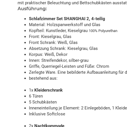
mit praktischer Beleuchtung und Bettschubkästen ausstat
Ausführung:
Schlafzimmer Set SHANGHAI 2, 4-teilig
Material: Holzspanwerkstoff und Glas
Kopfteil: Kunstleder, Kieselgrau
100% Polyurethan
Front: Kieselgrau, Glas
Front Schrank: Weiß, Glas
Absetzung Schrank: Kieselgrau, Glas
Korpus: Weiß, Dekor
Innen: Streifendekor, silber-grau
Griffe, Querriegel-Leisten und Füße: Chrom
Zerlegte Ware. Eine bebilderte Aufbauanleitung für 
bestehend aus:
1x
Kleiderschrank
6 Türen
5 Schubkästen
Inneneinteilung je Element: 2 Einlegeböden, 1 Kleid
Inklusive Softclose
2x
Nachtkommode