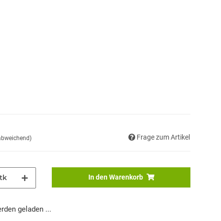
Frage zum Artikel
 abweichend)
tk
In den Warenkorb
den geladen ...