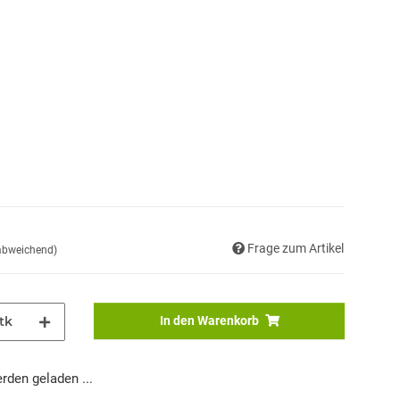
Frage zum Artikel
 abweichend)
tk
In den Warenkorb
den geladen ...