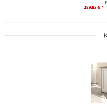
1
389,95 €
*
K