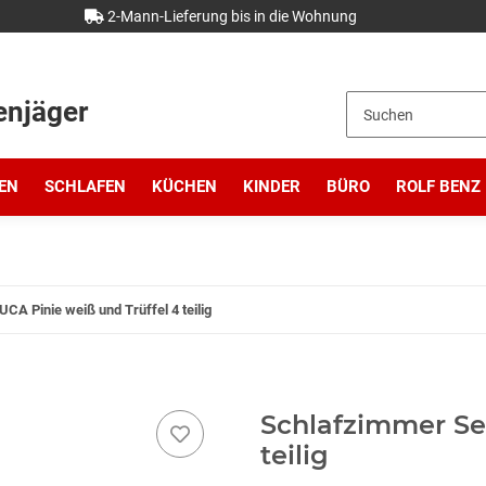
2-Mann-Lieferung bis in die Wohnung
enjäger
EN
SCHLAFEN
KÜCHEN
KINDER
BÜRO
ROLF BENZ
CA Pinie weiß und Trüffel 4 teilig
Schlafzimmer Set
teilig