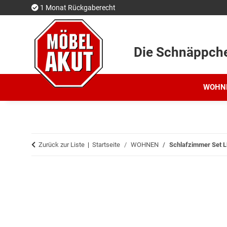
1 Monat Rückgaberecht
Die Schnäppch
WOHN
Zurück zur Liste
Startseite
WOHNEN
Schlafzimmer Set LU