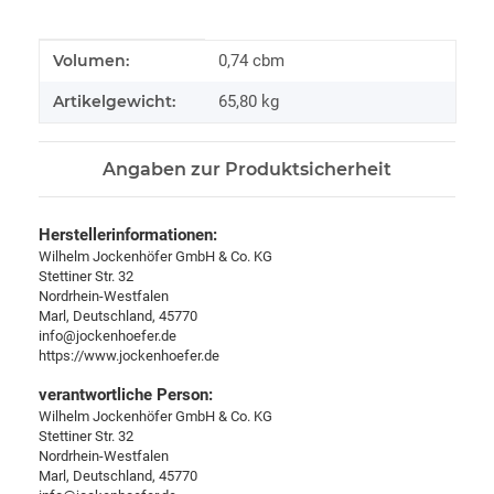
Produkteigenschaft
Wert
Volumen:
0,74 cbm
Artikelgewicht:
65,80
kg
Angaben zur Produktsicherheit
Herstellerinformationen:
Wilhelm Jockenhöfer GmbH & Co. KG
Stettiner Str. 32
Nordrhein-Westfalen
Marl, Deutschland, 45770
info@jockenhoefer.de
https://www.jockenhoefer.de
verantwortliche Person:
Wilhelm Jockenhöfer GmbH & Co. KG
Stettiner Str. 32
Nordrhein-Westfalen
Marl, Deutschland, 45770