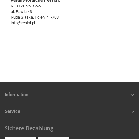
verantwortliche Person:
RESTYL Sp. z o.o.
ul. Pawla 43
Ruda Slaska, Polen, 41-708
info@restyl.pl
Information
Service
Sichere Bezahlung