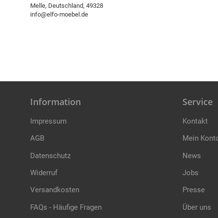
Melle, Deutschland, 49328
info@elfo-moebel.de
Information
Service
Impressum
Kontakt
AGB
Mein Kont
Datenschutz
News
Widerruf
Jobs
Versandkosten
Presse
FAQs - Häufige Fragen
Über uns