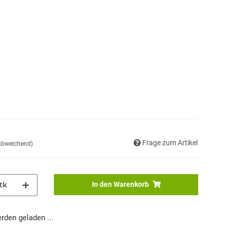
Frage zum Artikel
 abweichend)
tk
In den Warenkorb
den geladen ...