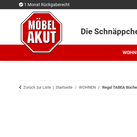
1 Monat Rückgaberecht
Die Schnäppch
WOHN
Zurück zur Liste
Startseite
WOHNEN
Regal TABEA Bücher