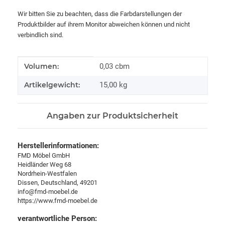
Wir bitten Sie zu beachten, dass die Farbdarstellungen der
Produktbilder auf ihrem Monitor abweichen können und nicht
verbindlich sind.
Produkteigenschaft
Wert
Volumen:
0,03 cbm
Artikelgewicht:
15,00
kg
Angaben zur Produktsicherheit
Herstellerinformationen:
FMD Möbel GmbH
Heidländer Weg 68
Nordrhein-Westfalen
Dissen, Deutschland, 49201
info@fmd-moebel.de
https://www.fmd-moebel.de
verantwortliche Person: