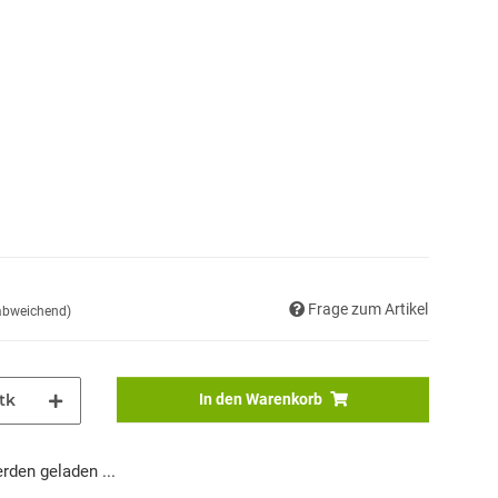
Frage zum Artikel
 abweichend)
tk
In den Warenkorb
den geladen ...