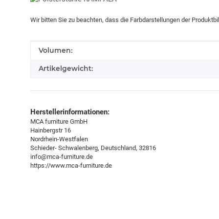
Wir bitten Sie zu beachten, dass die Farbdarstellungen der Produktb
Produkteigenschaft
Wert
Volumen:
Artikelgewicht:
Herstellerinformationen:
MCA furniture GmbH
Hainbergstr 16
Nordrhein-Westfalen
Schieder- Schwalenberg, Deutschland, 32816
info@mca-furniture.de
https://www.mca-furniture.de