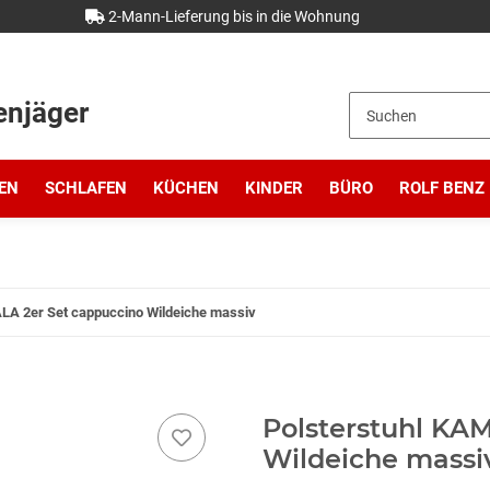
2-Mann-Lieferung bis in die Wohnung
enjäger
EN
SCHLAFEN
KÜCHEN
KINDER
BÜRO
ROLF BENZ
LA 2er Set cappuccino Wildeiche massiv
Polsterstuhl KA
Wildeiche massi