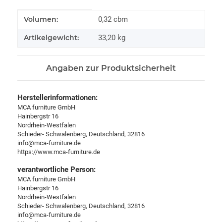
Produkteigenschaft
Wert
Volumen:
0,32 cbm
Artikelgewicht:
33,20
kg
Angaben zur Produktsicherheit
Herstellerinformationen:
MCA furniture GmbH
Hainbergstr 16
Nordrhein-Westfalen
Schieder- Schwalenberg, Deutschland, 32816
info@mca-furniture.de
https://www.mca-furniture.de
verantwortliche Person:
MCA furniture GmbH
Hainbergstr 16
Nordrhein-Westfalen
Schieder- Schwalenberg, Deutschland, 32816
info@mca-furniture.de