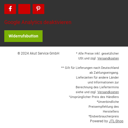
Google Analytics deaktivieren
Widerrufsbutton
® 2024 Akut Service GmbH
* Alle Preise inkl. gesetzlicher
USt.und zzgl.
Versandkosten
** Gilt für Lieferungen nach Deutschland
ab Zahlungseingang.
Lieferzeiten für andere Länder
und Informationen zur
Berechnung des Liefertermins
siehe und zzgl.
Versandkosten
¹Ursprünglicher Preis des Händlers
²Unverbindliche
Preisempfehlung des
Herstellers
³Endverbraucherpreis
Powered by
JTL-Shop