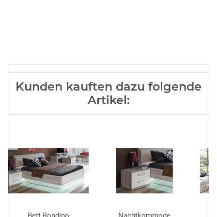
Kunden kauften dazu folgende
Artikel:
Bett Rondino
Nachtkommode
F