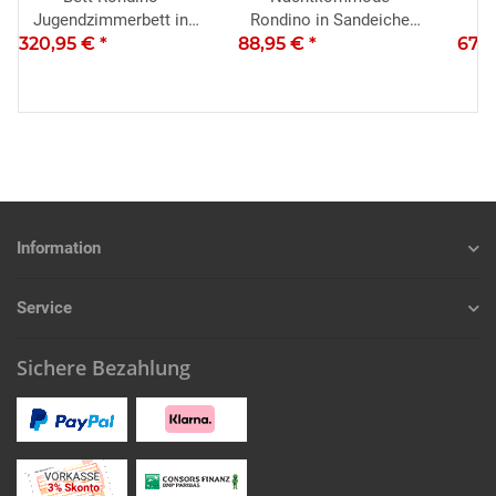
Jugendzimmerbett in
Rondino in Sandeiche
S
320,95 €
Sandeiche und weiß
*
88,95 €
und weiß Hochglanz mit
*
679
W
Hochglanz 140x200 cm
2 Schubkästen
Information
Service
Sichere Bezahlung