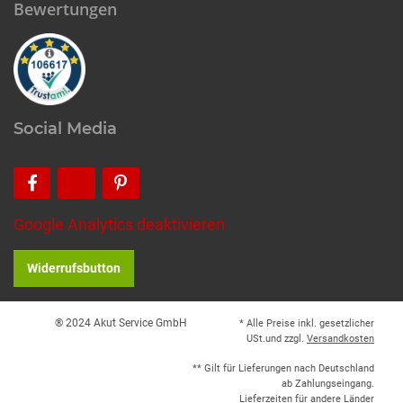
Bewertungen
Social Media
Google Analytics deaktivieren
Widerrufsbutton
® 2024 Akut Service GmbH
* Alle Preise inkl. gesetzlicher
USt.und zzgl.
Versandkosten
** Gilt für Lieferungen nach Deutschland
ab Zahlungseingang.
Lieferzeiten für andere Länder