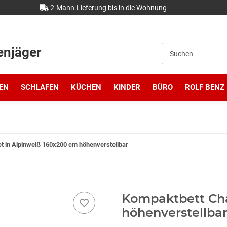
2-Mann-Lieferung bis in die Wohnung
enjäger
EN
SCHLAFEN
KÜCHEN
KINDER
BÜRO
ROLF BENZ
t in Alpinweiß 160x200 cm höhenverstellbar
Kompaktbett Cha
höhenverstellba