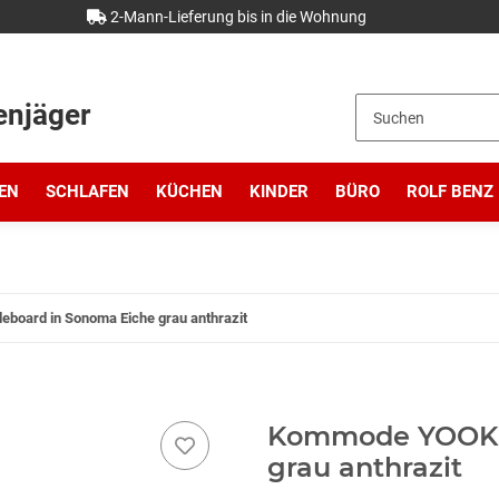
2-Mann-Lieferung bis in die Wohnung
enjäger
EN
SCHLAFEN
KÜCHEN
KINDER
BÜRO
ROLF BENZ
board in Sonoma Eiche grau anthrazit
Kommode YOOK S
grau anthrazit