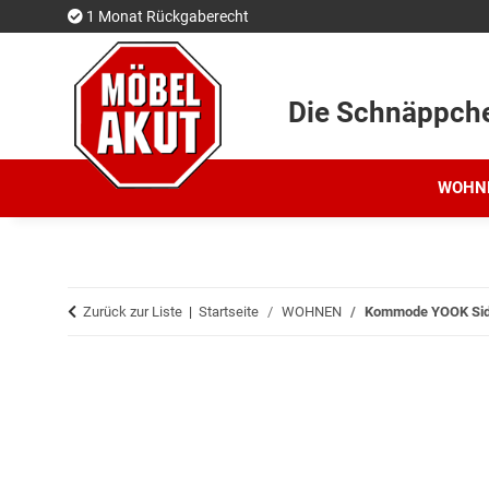
1 Monat Rückgaberecht
Die Schnäppch
WOHN
Zurück zur Liste
Startseite
WOHNEN
Kommode YOOK Side