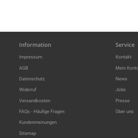
Information
Service
Impressum
Kontakt
AGB
Mein Kont
Datenschutz
News
Widerruf
Jobs
Versandkosten
Presse
FAQs - Häufige Fragen
Über uns
Kundenmeinungen
Sitemap