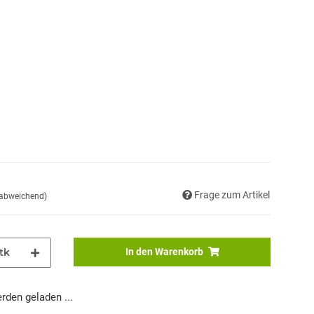
Frage zum Artikel
 abweichend)
tk
In den Warenkorb
den geladen ...