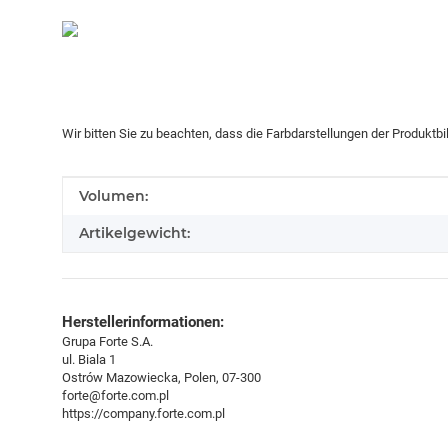
Wir bitten Sie zu beachten, dass die Farbdarstellungen der Produktb
Produkteigenschaft
Wert
Volumen:
Artikelgewicht:
Herstellerinformationen:
Grupa Forte S.A.
ul. Biala 1
Ostrów Mazowiecka, Polen, 07-300
forte@forte.com.pl
https://company.forte.com.pl