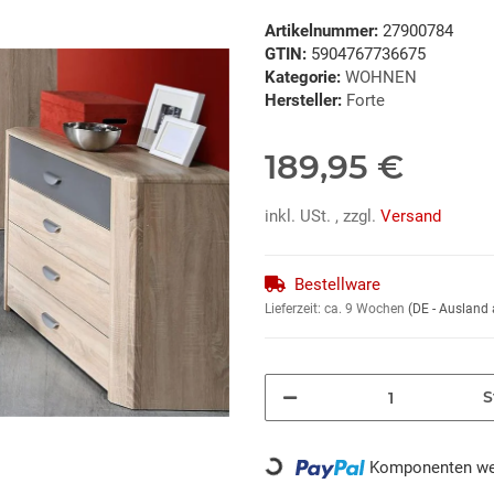
Artikelnummer:
27900784
GTIN:
5904767736675
Kategorie:
WOHNEN
Hersteller:
Forte
189,95 €
inkl. USt. , zzgl.
Versand
Bestellware
Lieferzeit:
ca. 9 Wochen
(DE - Ausland
S
Loading...
Komponenten wer