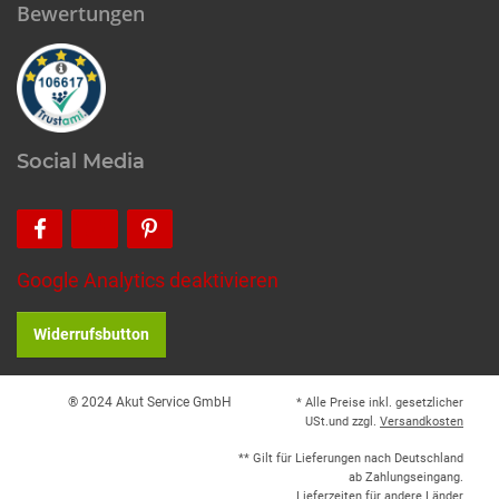
Bewertungen
Social Media
Google Analytics deaktivieren
Widerrufsbutton
® 2024 Akut Service GmbH
* Alle Preise inkl. gesetzlicher
USt.und zzgl.
Versandkosten
** Gilt für Lieferungen nach Deutschland
ab Zahlungseingang.
Lieferzeiten für andere Länder