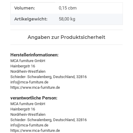
Produkteigenschaft
Wert
Volumen:
0,15 cbm
Artikelgewicht:
58,00
kg
Angaben zur Produktsicherheit
Herstellerinformationen:
MCA furniture GmbH
Hainbergstr 16
Nordrhein-Westfalen
Schieder- Schwalenberg, Deutschland, 32816
info@mca-furniture.de
https://www.mca-furniture.de
verantwortliche Person:
MCA furniture GmbH
Hainbergstr 16
Nordrhein-Westfalen
Schieder- Schwalenberg, Deutschland, 32816
info@mca-furniture.de
https://www.mca-furniture.de