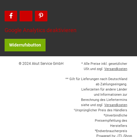
Google Analytics deaktivieren
Widerrufsbutton
® 2024 Akut Service GmbH
* Alle Preise inkl. gesetzlicher
USt.und zzgl.
Versandkosten
** Gilt für Lieferungen nach Deutschland
ab Zahlungseingang.
Lieferzeiten für andere Länder
und Informationen zur
Berechnung des Liefertermins
siehe und zzgl.
Versandkosten
¹Ursprünglicher Preis des Händlers
²Unverbindliche
Preisempfehlung des
Herstellers
³Endverbraucherpreis
Powered by
JTL-Shop