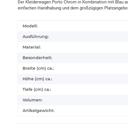
Der Kleiderwagen Porto Chrom in Kombination mit Blau auf R
einfachen Handhabung und dem großzügigen Platzangebot übe
Produkteigenschaft
Wert
Modell:
Ausführung:
Material:
Besonderheit:
Breite (cm) ca.:
Höhe (cm) ca.:
Tiefe (cm) ca.:
Volumen:
Artikelgewicht: