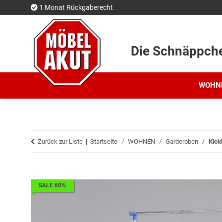
1 Monat Rückgaberecht
Die Schnäppch
WOHN
Zurück zur Liste
Startseite
WOHNEN
Garderoben
Klei
SALE 60%