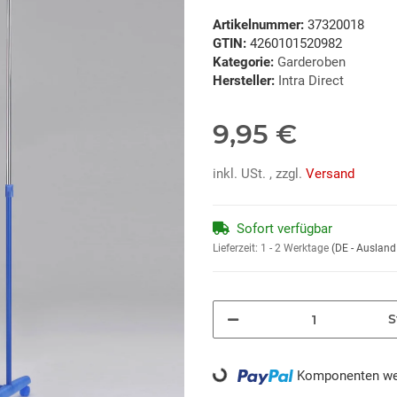
Artikelnummer:
37320018
GTIN:
4260101520982
Kategorie:
Garderoben
Hersteller:
Intra Direct
9,95 €
inkl. USt. , zzgl.
Versand
Sofort verfügbar
Lieferzeit:
1 - 2 Werktage
(DE - Auslan
S
Loading...
Komponenten wer