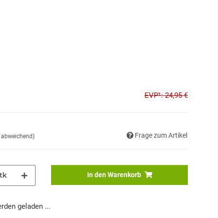
EVP¹: 24,95 €
Frage zum Artikel
d abweichend)
tk
In den Warenkorb
den geladen ...