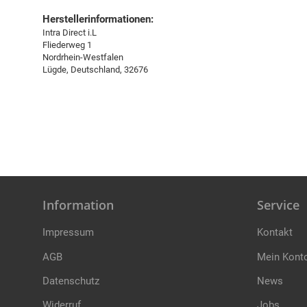
Herstellerinformationen:
Intra Direct i.L
Fliederweg 1
Nordrhein-Westfalen
Lügde, Deutschland, 32676
Information
Service
Impressum
Kontakt
AGB
Mein Kont
Datenschutz
News
Widerruf
Jobs