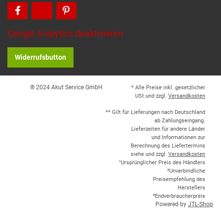
Google Analytics deaktivieren
Widerrufsbutton
® 2024 Akut Service GmbH
* Alle Preise inkl. gesetzlicher
USt.und zzgl.
Versandkosten
** Gilt für Lieferungen nach Deutschland
ab Zahlungseingang.
Lieferzeiten für andere Länder
und Informationen zur
Berechnung des Liefertermins
siehe und zzgl.
Versandkosten
¹Ursprünglicher Preis des Händlers
²Unverbindliche
Preisempfehlung des
Herstellers
³Endverbraucherpreis
Powered by
JTL-Shop