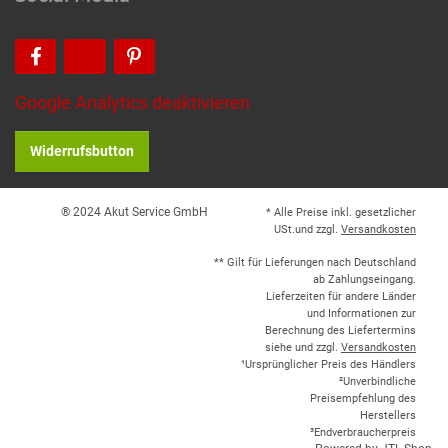
Google Analytics deaktivieren
Widerrufsbutton
® 2024 Akut Service GmbH
* Alle Preise inkl. gesetzlicher
USt.und zzgl.
Versandkosten
** Gilt für Lieferungen nach Deutschland
ab Zahlungseingang.
Lieferzeiten für andere Länder
und Informationen zur
Berechnung des Liefertermins
siehe und zzgl.
Versandkosten
¹Ursprünglicher Preis des Händlers
²Unverbindliche
Preisempfehlung des
Herstellers
³Endverbraucherpreis