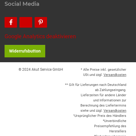
Social Media
Google Analytics deaktivieren
Widerrufsbutton
® 2024 Akut Service GmbH
* Alle Preise inkl. gesetzlicher
USt.und zzgl.
Versandkosten
** Gilt für Lieferungen nach Deutschland
ab Zahlungseingang.
Lieferzeiten für andere Länder
und Informationen zur
Berechnung des Liefertermins
siehe und zzgl.
Versandkosten
¹Ursprünglicher Preis des Händlers
²Unverbindliche
Preisempfehlung des
Herstellers