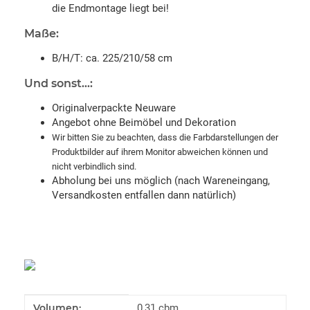
die Endmontage liegt bei!
Maße:
B/H/T: ca. 225/210/58 cm
Und sonst...:
Originalverpackte Neuware
Angebot ohne Beimöbel und Dekoration
Wir bitten Sie zu beachten, dass die Farbdarstellungen der
Produktbilder auf ihrem Monitor abweichen können und
nicht verbindlich sind.
Abholung bei uns möglich (nach Wareneingang,
Versandkosten entfallen dann natürlich)
Produkteigenschaft
Wert
Volumen:
0,31 cbm