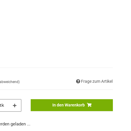
Frage zum Artikel
 abweichend)
tk
In den Warenkorb
den geladen ...