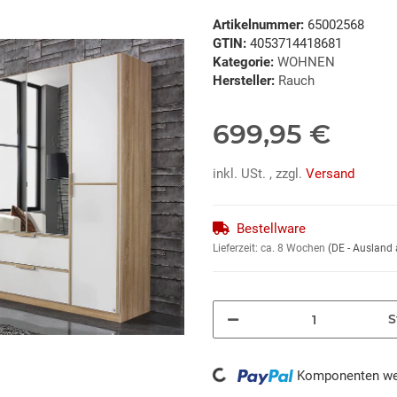
Artikelnummer:
65002568
GTIN:
4053714418681
Kategorie:
WOHNEN
Hersteller:
Rauch
699,95 €
inkl. USt. , zzgl.
Versand
Bestellware
Lieferzeit:
ca. 8 Wochen
(DE - Ausland
S
Loading...
Komponenten wer