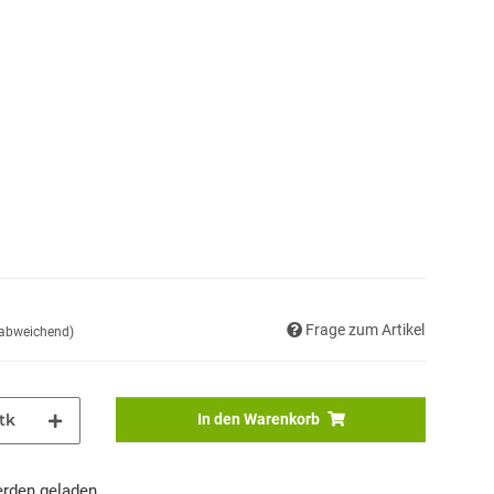
Frage zum Artikel
 abweichend)
tk
In den Warenkorb
den geladen ...