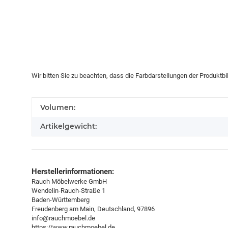
Wir bitten Sie zu beachten, dass die Farbdarstellungen der Produktb
Produkteigenschaft
Wert
Volumen:
Artikelgewicht:
Herstellerinformationen:
Rauch Möbelwerke GmbH
Wendelin-Rauch-Straße 1
Baden-Württemberg
Freudenberg am Main, Deutschland, 97896
info@rauchmoebel.de
https://www.rauchmoebel.de