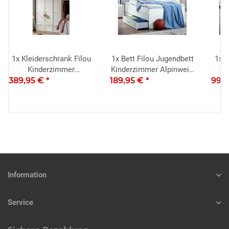
1x
Kleiderschrank Filou
1x
Bett Filou Jugendbett
1x
B
Kinderzimmer
Kinderzimmer Alpinweiß
S
389,95 €
Babyzimmerin Alpinweiß
*
189,95 €
90x200cm
*
99,
Information
Service