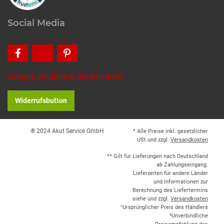
Social Media
Google Analytics deaktivieren
Widerrufsbutton
® 2024 Akut Service GmbH
* Alle Preise inkl. gesetzlicher
USt.und zzgl.
Versandkosten
** Gilt für Lieferungen nach Deutschland
ab Zahlungseingang.
Lieferzeiten für andere Länder
und Informationen zur
Berechnung des Liefertermins
siehe und zzgl.
Versandkosten
¹Ursprünglicher Preis des Händlers
²Unverbindliche