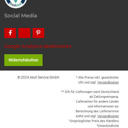
Social Media
Google Analytics deaktivieren
Widerrufsbutton
® 2024 Akut Service GmbH
* Alle Preise inkl. gesetzlicher
USt.und zzgl.
Versandkosten
** Gilt für Lieferungen nach Deutschland
ab Zahlungseingang.
Lieferzeiten für andere Länder
und Informationen zur
Berechnung des Liefertermins
siehe und zzgl.
Versandkosten
¹Ursprünglicher Preis des Händlers
²Unverbindliche