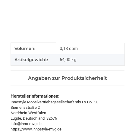
Produkteigenschaft
Wert
Volumen:
0,18 cbm
Artikelgewicht:
64,00
kg
Angaben zur Produktsicherheit
Herstellerinformationen:
Innostyle Möbelvertriebsgesellschaft mbH & Co. KG
Siemensstraße 2
Nordrhein-Westfalen
Lügde, Deutschland, 32676
info@inno-mvg.de
https://www.innostyle-mvg.de