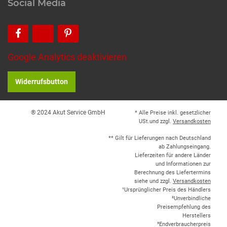
Social Media
Google Analytics deaktivieren
Widerrufsbutton
® 2024 Akut Service GmbH
* Alle Preise inkl. gesetzlicher
USt.und zzgl.
Versandkosten
** Gilt für Lieferungen nach Deutschland
ab Zahlungseingang.
Lieferzeiten für andere Länder
und Informationen zur
Berechnung des Liefertermins
siehe und zzgl.
Versandkosten
¹Ursprünglicher Preis des Händlers
²Unverbindliche
Preisempfehlung des
Herstellers
³Endverbraucherpreis