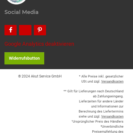
Social Media
Google Analytics deaktivieren
Widerrufsbutton
® 2024 Akut Service GmbH
* Alle Preise inkl. gesetzlicher
USt.und zzgl.
Versandkosten
** Gilt für Lieferungen nach Deutschland
ab Zahlungseingang.
Lieferzeiten für andere Länder
und Informationen zur
Berechnung des Liefertermins
siehe und zzgl.
Versandkosten
¹Ursprünglicher Preis des Händlers
²Unverbindliche
Preisempfehlung des