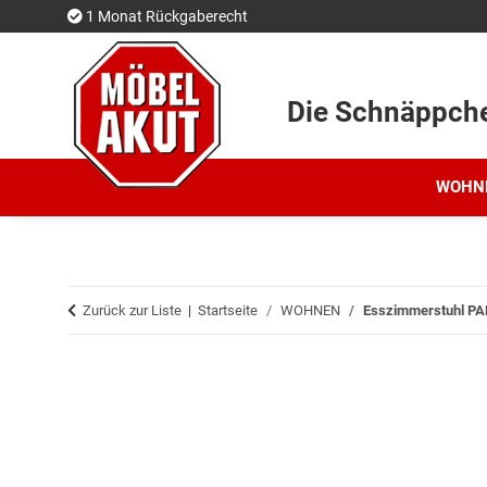
1 Monat Rückgaberecht
Die Schnäppch
WOHN
Zurück zur Liste
Startseite
WOHNEN
Esszimmerstuhl PAR