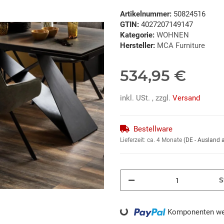
Artikelnummer:
50824516
GTIN:
4027207149147
Kategorie:
WOHNEN
Hersteller:
MCA Furniture
534,95 €
inkl. USt. , zzgl.
Versand
Bestellware
Lieferzeit:
ca. 4 Monate
(DE - Ausland
S
Loading...
Komponenten wer