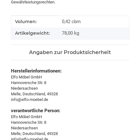
Gewährleistungsrechten.
Produkteigenschaft
Wert
Volumen:
0,42 cbm
Artikelgewicht:
78,00
kg
Angaben zur Produktsicherheit
Herstellerinformationen:
Elfo Möbel GmbH
Hannoversche Str. 8
Niedersachsen
Melle, Deutschland, 49328
info@elfo-moebel.de
verantwortliche Person:
Elfo Möbel GmbH
Hannoversche Str. 8
Niedersachsen
Melle, Deutschland, 49328
info@elfo-moebel.de