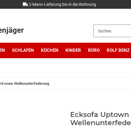
2-Mann-Lieferung bis in die Wohnung
enjäger
EN
SCHLAFEN
KÜCHEN
KINDER
BÜRO
ROLF BENZ
rd snow Wellenunterfederung
Ecksofa Uptown
Wellenunterfed