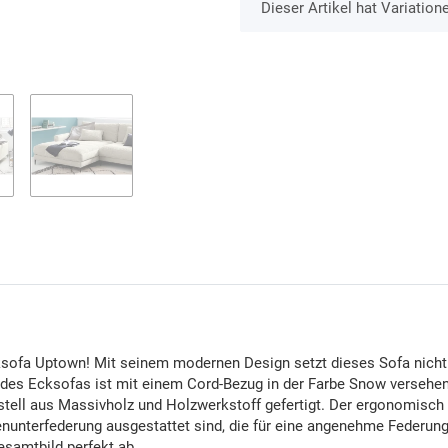
x
Dieser Artikel hat Variation
sofa Uptown! Mit seinem modernen Design setzt dieses Sofa nicht 
s des Ecksofas ist mit einem Cord-Bezug in der Farbe Snow versehen
estell aus Massivholz und Holzwerkstoff gefertigt. Der ergonomisc
lenunterfederung ausgestattet sind, die für eine angenehme Federu
samtbild perfekt ab.