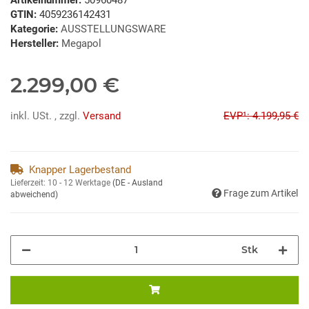
GTIN:
4059236142431
Kategorie:
AUSSTELLUNGSWARE
Hersteller:
Megapol
2.299,00 €
inkl. USt. , zzgl.
Versand
EVP¹: 4.199,95 €
Knapper Lagerbestand
Lieferzeit:
10 - 12 Werktage
(DE - Ausland
Frage zum Artikel
abweichend)
Stk
ding...