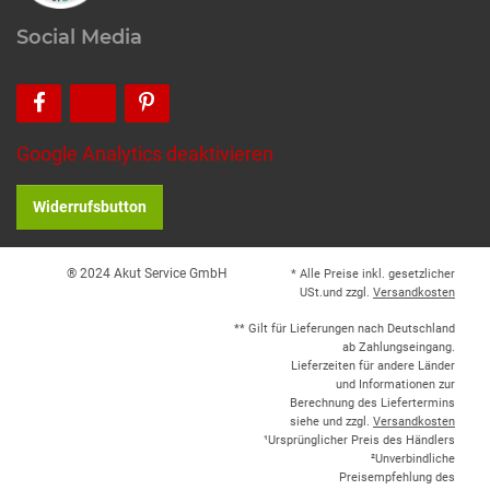
Social Media
Google Analytics deaktivieren
Widerrufsbutton
® 2024 Akut Service GmbH
* Alle Preise inkl. gesetzlicher
USt.und zzgl.
Versandkosten
** Gilt für Lieferungen nach Deutschland
ab Zahlungseingang.
Lieferzeiten für andere Länder
und Informationen zur
Berechnung des Liefertermins
siehe und zzgl.
Versandkosten
¹Ursprünglicher Preis des Händlers
²Unverbindliche
Preisempfehlung des