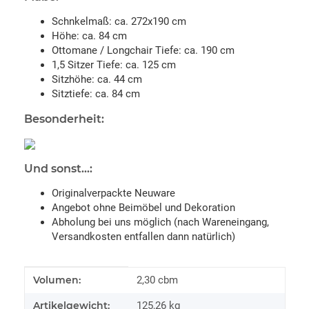
Schnkelmaß: ca. 272x190 cm
Höhe: ca. 84 cm
Ottomane / Longchair Tiefe: ca. 190 cm
1,5 Sitzer Tiefe: ca. 125 cm
Sitzhöhe: ca. 44 cm
Sitztiefe: ca. 84 cm
Besonderheit:
Und sonst...:
Originalverpackte Neuware
Angebot ohne Beimöbel und Dekoration
Abholung bei uns möglich (nach Wareneingang,
Versandkosten entfallen dann natürlich)
Produkteigenschaft
Wert
Volumen:
2,30 cbm
Artikelgewicht:
125,26
kg