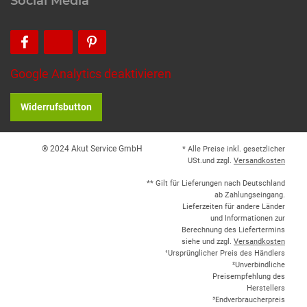
Social Media
Google Analytics deaktivieren
Widerrufsbutton
® 2024 Akut Service GmbH
* Alle Preise inkl. gesetzlicher
USt.und zzgl.
Versandkosten
** Gilt für Lieferungen nach Deutschland
ab Zahlungseingang.
Lieferzeiten für andere Länder
und Informationen zur
Berechnung des Liefertermins
siehe und zzgl.
Versandkosten
¹Ursprünglicher Preis des Händlers
²Unverbindliche
Preisempfehlung des
Herstellers
³Endverbraucherpreis