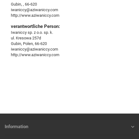
Gubin, , 66-620
iwaniccy@aziwaniccy.com
http://www.aziwaniccy.com
verantwortliche Person:
Iwaniccy sp. z o.o. sp. k.
ul. Kresowa 257d
Gubin, Polen, 66-620
iwaniccy@aziwaniccy.com
http://www.aziwaniccy.com
Information